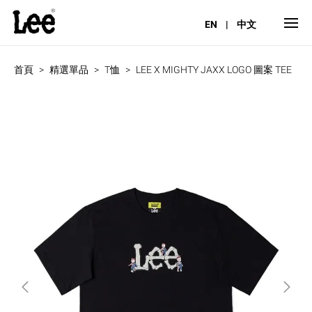
EN
|
中文
首頁
精選單品
T恤
LEE X MIGHTY JAXX LOGO 圖案 TEE