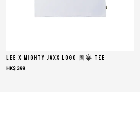
LEE X MIGHTY JAXX LOGO 圖案 TEE
HK$
399