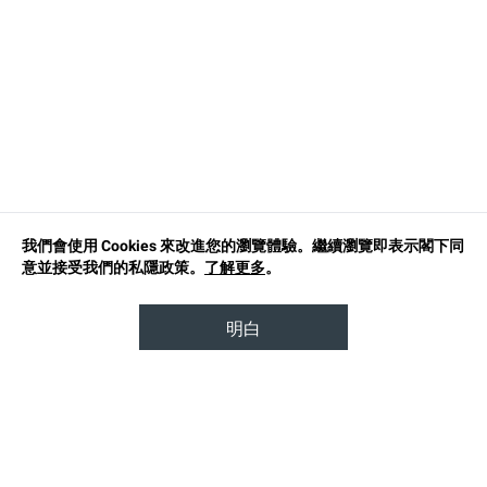
我們會使用 Cookies 來改進您的瀏覽體驗。繼續瀏覽即表示閣下同
意並接受我們的私隱政策。
了解更多
。
明白
TOP
品牌故事
可持續時尚