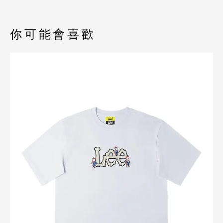
你可能會喜歡