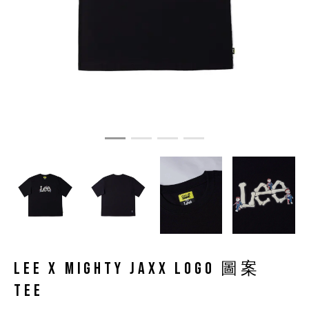
LEE X MIGHTY JAXX LOGO 圖案
TEE