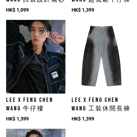
HK$
1,099
HK$
1,399
LEE X FENG CHEN
LEE X FENG CHEN
WANG 牛仔褸
WANG 工裝休閒長褲
HK$
1,399
HK$
1,399