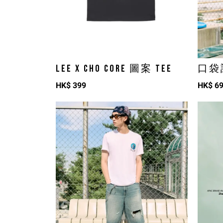
LEE X CHO CORE 圖案 TEE
口袋
HK$
399
HK$
6