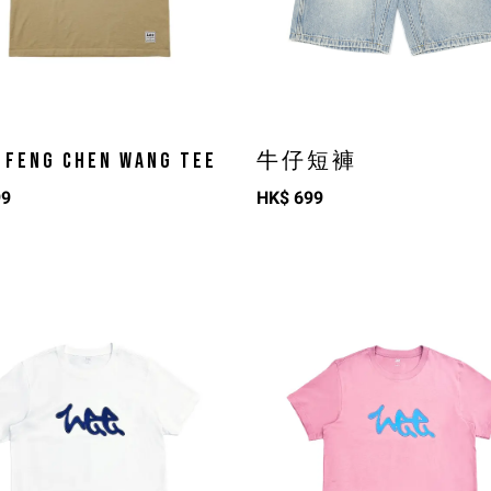
X FENG CHEN WANG TEE
牛仔短褲
99
HK$
699