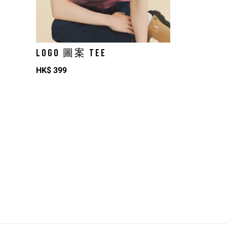
LOGO 圖案 TEE
HK$
399