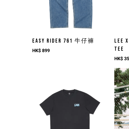
EASY RIDER 761 牛仔褲
LEE 
TEE
HK$
899
HK$
3