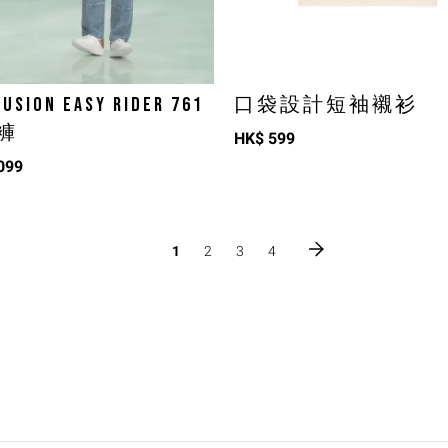
USION EASY RIDER 761
口袋設計短袖襯衫
褲
HK$
599
099
1
2
3
4