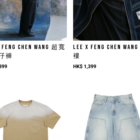
X FENG CHEN WANG 超寬
LEE X FENG CHEN WA
仔褲
褸
399
HK$
1,399