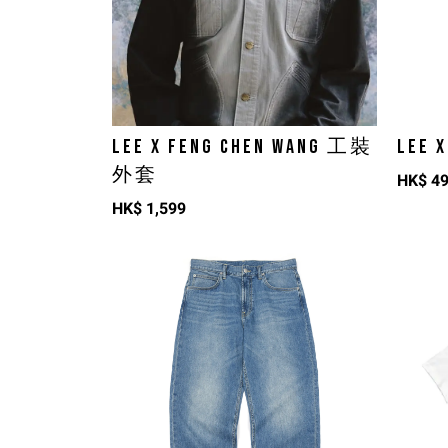
LEE X FENG CHEN WANG 工裝
LEE 
外套
HK$
4
HK$
1,599