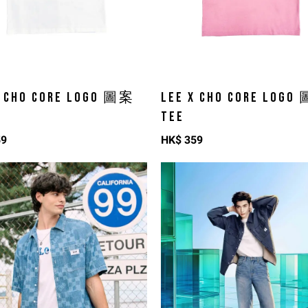
X CHO CORE LOGO 圖案
LEE X CHO CORE LOGO
TEE
59
HK$
359