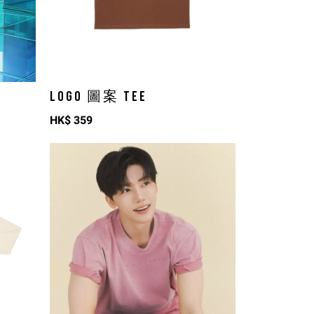
LOGO 圖案 TEE
HK$
359