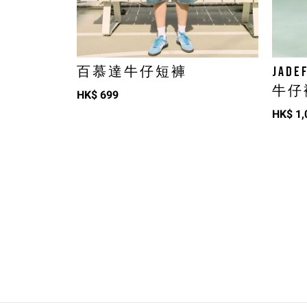
百慕達牛仔短褲
JADEF
牛仔
HK$
699
HK$
1,