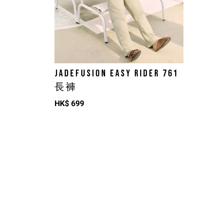
JADEFUSION EASY RIDER 761
長褲
HK$
699