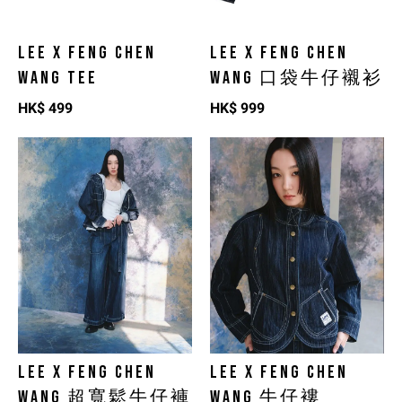
LEE X FENG CHEN
LEE X FENG CHEN
WANG TEE
WANG 口袋牛仔襯衫
HK$
499
HK$
999
LEE X FENG CHEN
LEE X FENG CHEN
WANG 超寬鬆牛仔褲
WANG 牛仔褸