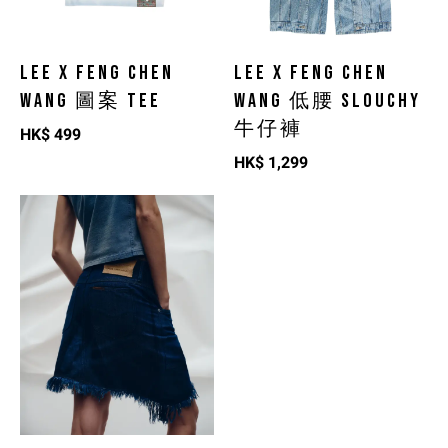
LEE X FENG CHEN
LEE X FENG CHEN
WANG 圖案 TEE
WANG 低腰 SLOUCHY
牛仔褲
HK$
499
HK$
1,299