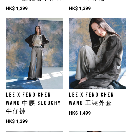
HK$
1,299
HK$
1,399
LEE X FENG CHEN
LEE X FENG CHEN
WANG 中腰 SLOUCHY
WANG 工裝外套
牛仔褲
HK$
1,499
HK$
1,299