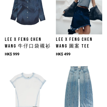
LEE X FENG CHEN
LEE X FENG CHEN
WANG 牛仔口袋襯衫
WANG 圖案 TEE
HK$
999
HK$
499