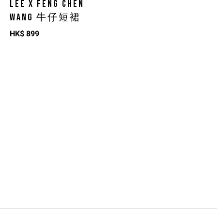
LEE X FENG CHEN
WANG 牛仔短裙
HK$
899