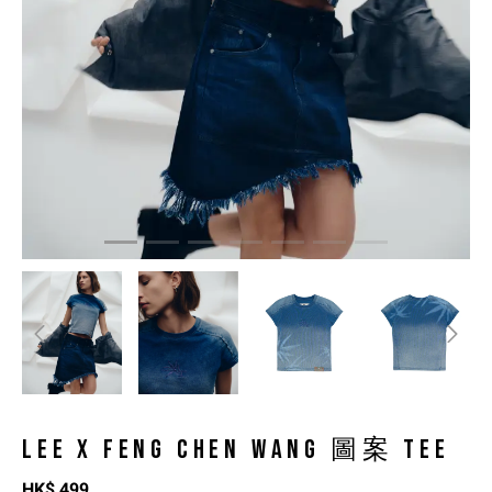
LEE X FENG CHEN WANG 圖案 TEE
HK$
499