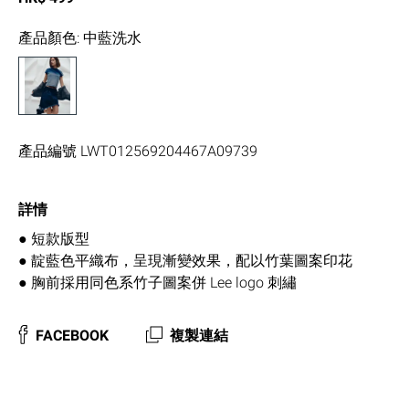
產品顏色
:
中藍洗水
產品編號
LWT012569204467A09739
詳情
● 短款版型
● 靛藍色平織布，呈現漸變效果，配以竹葉圖案印花
● 胸前採用同色系竹子圖案併 Lee logo 刺繡
FACEBOOK
複製連結