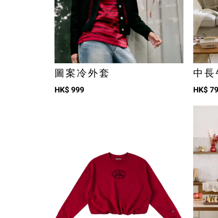
圖案冷外套
中長
HK$
999
HK$
7