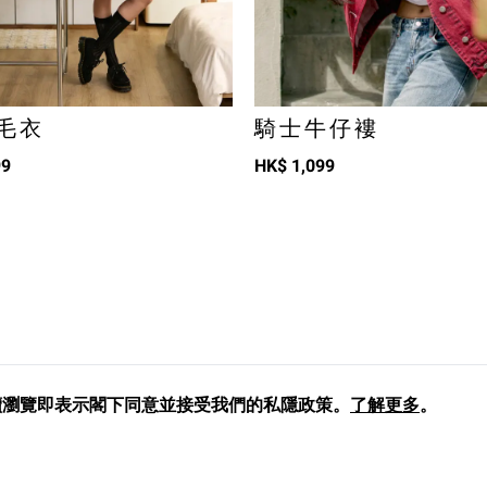
毛衣
騎士牛仔褸
99
HK$
1,099
。繼續瀏覽即表示閣下同意並接受我們的私隱政策。
了解更多
。