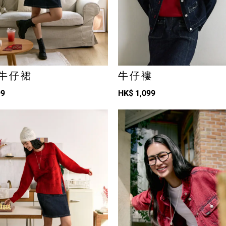
牛仔裙
牛仔褸
99
HK$
1,099