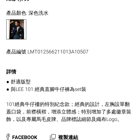
產品顏色
:
深色洗水
產品編號
LMT012566211013A10507
詳情
● 舒適版型
● 與LEE 101 經典直腳牛仔褲為set裝
101經典牛仔褸的特別紀念款；經典的設計，左胸設單翻
蓋口袋，前襟橫褶，增添立體感；特別增加了多處徽章裝
飾，以及專屬馬毛皮牌、品牌標誌細節及織布Logo。
FACEBOOK
複製連結