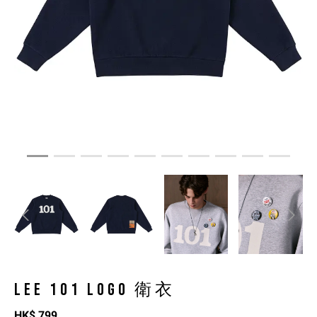
LEE 101 LOGO 衛衣
HK$
799