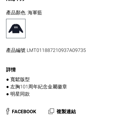
產品顏色
:
海軍藍
產品編號
LMT011887210937A09735
詳情
● 寬鬆版型
● 左胸101周年紀念金屬徽章
● 明星同款
FACEBOOK
複製連結